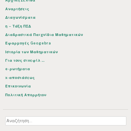
Αρχική Σελίδα
ρ
Αναρτήσεις
θ
Διαγωνίσματα
ρ
η – Τάξη ΠΣΔ
ω
Διαδραστικά Παιχνίδια Μαθηματικών
ν
Εφαρμογές Geogebra
Ιστορία των Μαθηματικών
Για τους σινεφίλ …
e-ρωτήματα
x-αποστάσεως
Επικοινωνία
Πολιτική Απορρήτου
Αναζήτηση
για: