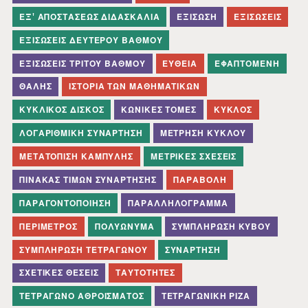
ΕΞ' ΑΠΟΣΤΆΣΕΩΣ ΔΙΔΑΣΚΑΛΊΑ
ΕΞΊΣΩΣΗ
ΕΞΙΣΏΣΕΙΣ
ΕΞΙΣΏΣΕΙΣ ΔΕΎΤΕΡΟΥ ΒΑΘΜΟΎ
ΕΞΙΣΏΣΕΙΣ ΤΡΊΤΟΥ ΒΑΘΜΟΎ
ΕΥΘΕΊΑ
ΕΦΑΠΤΟΜΈΝΗ
ΘΑΛΉΣ
ΙΣΤΟΡΊΑ ΤΩΝ ΜΑΘΗΜΑΤΙΚΏΝ
ΚΥΚΛΙΚΌΣ ΔΊΣΚΟΣ
ΚΩΝΙΚΈΣ ΤΟΜΈΣ
ΚΎΚΛΟΣ
ΛΟΓΑΡΙΘΜΙΚΉ ΣΥΝΆΡΤΗΣΗ
ΜΈΤΡΗΣΗ ΚΎΚΛΟΥ
ΜΕΤΑΤΌΠΙΣΗ ΚΑΜΠΎΛΗΣ
ΜΕΤΡΙΚΈΣ ΣΧΈΣΕΙΣ
ΠΊΝΑΚΑΣ ΤΙΜΏΝ ΣΥΝΆΡΤΗΣΗΣ
ΠΑΡΑΒΟΛΉ
ΠΑΡΑΓΟΝΤΟΠΟΊΗΣΗ
ΠΑΡΑΛΛΗΛΌΓΡΑΜΜΑ
ΠΕΡΊΜΕΤΡΟΣ
ΠΟΛΥΏΝΥΜΑ
ΣΥΜΠΛΉΡΩΣΗ ΚΎΒΟΥ
ΣΥΜΠΛΉΡΩΣΗ ΤΕΤΡΑΓΏΝΟΥ
ΣΥΝΆΡΤΗΣΗ
ΣΧΕΤΙΚΈΣ ΘΈΣΕΙΣ
ΤΑΥΤΌΤΗΤΕΣ
ΤΕΤΡΆΓΩΝΟ ΑΘΡΟΊΣΜΑΤΟΣ
ΤΕΤΡΑΓΩΝΙΚΉ ΡΊΖΑ