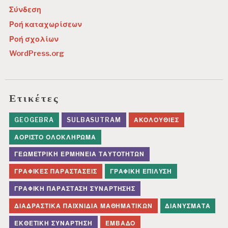
Σύνδεση
Ροή καταχωρίσεων
Ροή σχολίων
WordPress.org
Ετικέτες
GEOGEBRA
SULBASUTRAM
ΑΚΟΛΟΥΘΊΕΣ
ΑΌΡΙΣΤΟ ΟΛΟΚΛΉΡΩΜΑ
ΓΕΩΜΕΤΡΙΚΉ ΕΡΜΗΝΕΊΑ ΤΑΥΤΟΤΉΤΩΝ
ΓΡΑΦΙΚΈΣ ΠΑΡΑΣΤΆΣΕΙΣ
ΓΡΑΦΙΚΉ ΕΠΊΛΥΣΗ
ΓΡΑΦΙΚΉ ΠΑΡΆΣΤΑΣΗ ΣΥΝΆΡΤΗΣΗΣ
ΔΙΑΔΡΑΣΤΙΚΆ ΠΑΙΧΝΊΔΙΑ ΜΑΘΗΜΑΤΙΚΏΝ
ΔΙΑΝΎΣΜΑΤΑ
ΕΚΘΕΤΙΚΉ ΣΥΝΆΡΤΗΣΗ
ΕΜΒΑΔΌ