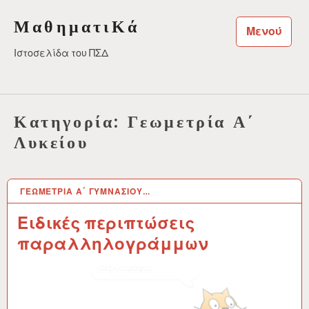
Μεταπηδήστε
ΜαθηματιΚά
στο
Μενού
περιεχόμενο
Ιστοσελίδα του ΠΣΔ
Κατηγορία:
Γεωμετρία Α΄
Λυκείου
ΓΕΩΜΕΤΡΊΑ Α΄ ΓΥΜΝΑΣΊΟΥ…
14 ΑΠΡ 2024
Ειδικές περιπτώσεις
παραλληλογράμμων