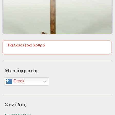
Π
Παλαιότερα άρθρα
λ
ο
ή
Μετάφραση
γ
Greek
η
σ
η
Σελίδες
ά