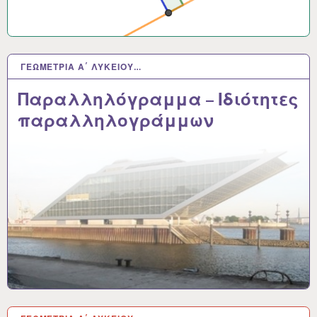
ΓΕΩΜΕΤΡΊΑ Α΄ ΛΥΚΕΊΟΥ…
4 ΜΆΙ 2021
Παραλληλόγραμμα – Ιδιότητες
παραλληλογράμμων