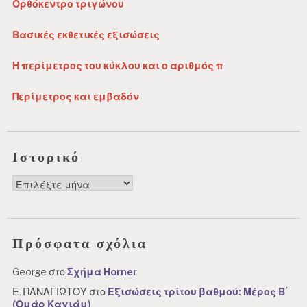
Ορθόκεντρο τριγώνου
Βασικές εκθετικές εξισώσεις
Η περίμετρος του κύκλου και ο αριθμός π
Περίμετρος και εμβαδόν
Ιστορικό
Ιστορικό
Πρόσφατα σχόλια
George
στο
Σχήμα Horner
Ε. ΠΑΝΑΓΙΩΤΟΥ
στο
Εξισώσεις τρίτου βαθμού: Μέρος Β΄
(Ομάρ Καγιάμ)