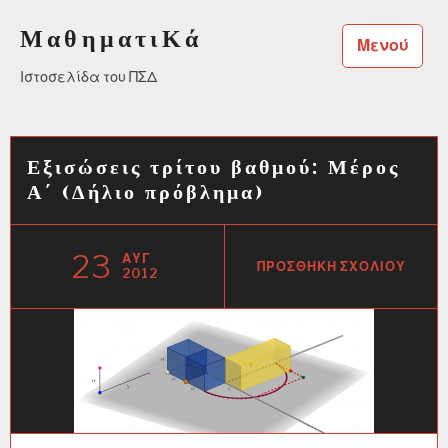
Μεταπηδήστε
ΜαθηματιΚά
στο
Μενού
περιεχόμενο
Ιστοσελίδα του ΠΣΔ
Εξισώσεις τρίτου βαθμού: Μέρος
Α΄ (Δήλιο πρόβλημα)
23
ΑΥΓ
ΠΡΟΣΘΉΚΗ ΣΧΟΛΊΟΥ
2012