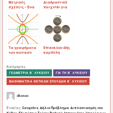
Μετρικές
Διαδραστικό
σχέσεις – Ένα
παιχνίδι για
πρόβλημα
την παραβολή
λόγου εμβαδών
ως κωνική τομή
κύκλων
Τα γραφήματα
Επικυκλοειδής
των κωνικών
καμπύλη
τομών
Κατηγορίες:
ΓΕΩΜΕΤΡΊΑ Β΄ ΛΥΚΕΊΟΥ
ΓΙΑ ΤΗ Β΄ ΛΥΚΕΊΟΥ
ΜΑΘΗΜΑΤΙΚΆ ΘΕΤΙΚΏΝ ΣΠΟΥΔΏΝ Β΄ ΛΥΚΕΊΟΥ
Συγγραφέας
dkonas
Ετικέτες:
Geogebra
,
Δήλιο Πρόβλημα
,
Διπλασιασμός του