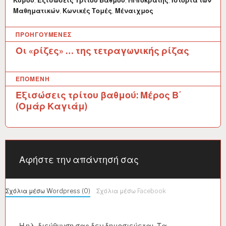
Κύβου
,
Εξισώσεις Τρίτου Βαθμού
,
Ιπποκράτης
,
Ιστορία των
Μαθηματικών
,
Κωνικές Τομές
,
Μέναιχμος
Π
ΠΡΟΗΓΟΎΜΕΝΕΣ
λ
Οι «ρίζες» … της τετραγωνικής ρίζας
ο
ΕΠΌΜΕΝΗ
ή
Εξισώσεις τρίτου βαθμού: Μέρος Β΄
γ
(Ομάρ Καγιάμ)
η
σ
η
Αφήστε την απάντησή σας
ά
ρ
Σχόλια μέσω Wordpress (0)
Σχόλια μέσω Facebook
θ
ρ
Η ηλ. διεύθυνση σας δεν δημοσιεύεται.
Τα