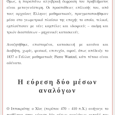
Όμως, η παραπάνω αλγεβρική έκφραση του προβλήματος
είναι μεταγενέστερη. Οι προσπάθειες επίλυσής του, από
τους αρχαίους Έλληνες μαθηματικούς, πραγματοποιήθηκαν
μέσα στο γεωμετρικό πλαίσιο της εποχής το οποίο, τελικά,
εμπλούτισαν με νέες καμπύλες και ιδιοφυείς – ακόμη και
τριών διαστάσεων – μηχανικές κατασκευές.
Αναζητήθηκε, επισταμένα, κατασκευή με κανόνα και
διαβήτη, χωρίς, φυσικά, επιτυχία, αφού, όπως απέδειξε το
1837 ο Γάλλος μαθηματικός Pierre Wantzel, κάτι τέτοιο είναι
αδύνατο.
Η εύρεση δύο μέσων
αναλόγων
Ο Ιπποκράτης ο Χίος (περίπου 470 – 410 π.Χ.) ανήγαγε το
πρόβλημα στην εύρεση δύο μέσων αναλόγων μεταξύ του