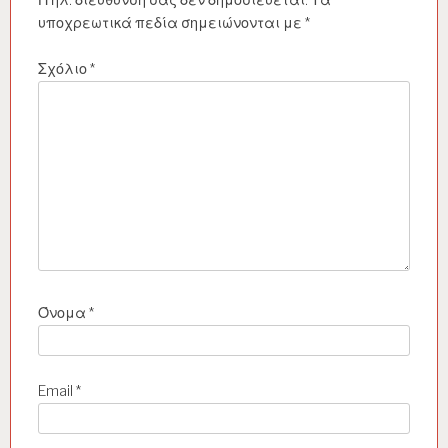
ω
υποχρεωτικά πεδία σημειώνονται με
*
ν
Σχόλιο
*
Όνομα
*
Email
*