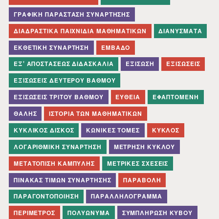
ΓΡΑΦΙΚΉ ΠΑΡΆΣΤΑΣΗ ΣΥΝΆΡΤΗΣΗΣ
ΔΙΑΔΡΑΣΤΙΚΆ ΠΑΙΧΝΊΔΙΑ ΜΑΘΗΜΑΤΙΚΏΝ
ΔΙΑΝΎΣΜΑΤΑ
ΕΚΘΕΤΙΚΉ ΣΥΝΆΡΤΗΣΗ
ΕΜΒΑΔΌ
ΕΞ' ΑΠΟΣΤΆΣΕΩΣ ΔΙΔΑΣΚΑΛΊΑ
ΕΞΊΣΩΣΗ
ΕΞΙΣΏΣΕΙΣ
ΕΞΙΣΏΣΕΙΣ ΔΕΎΤΕΡΟΥ ΒΑΘΜΟΎ
ΕΞΙΣΏΣΕΙΣ ΤΡΊΤΟΥ ΒΑΘΜΟΎ
ΕΥΘΕΊΑ
ΕΦΑΠΤΟΜΈΝΗ
ΘΑΛΉΣ
ΙΣΤΟΡΊΑ ΤΩΝ ΜΑΘΗΜΑΤΙΚΏΝ
ΚΥΚΛΙΚΌΣ ΔΊΣΚΟΣ
ΚΩΝΙΚΈΣ ΤΟΜΈΣ
ΚΎΚΛΟΣ
ΛΟΓΑΡΙΘΜΙΚΉ ΣΥΝΆΡΤΗΣΗ
ΜΈΤΡΗΣΗ ΚΎΚΛΟΥ
ΜΕΤΑΤΌΠΙΣΗ ΚΑΜΠΎΛΗΣ
ΜΕΤΡΙΚΈΣ ΣΧΈΣΕΙΣ
ΠΊΝΑΚΑΣ ΤΙΜΏΝ ΣΥΝΆΡΤΗΣΗΣ
ΠΑΡΑΒΟΛΉ
ΠΑΡΑΓΟΝΤΟΠΟΊΗΣΗ
ΠΑΡΑΛΛΗΛΌΓΡΑΜΜΑ
ΠΕΡΊΜΕΤΡΟΣ
ΠΟΛΥΏΝΥΜΑ
ΣΥΜΠΛΉΡΩΣΗ ΚΎΒΟΥ