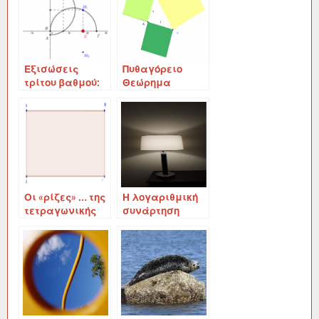
Εξισώσεις
Πυθαγόρειο
τρίτου βαθμού:
Θεώρημα
Μέρος Β΄ (Ομάρ
Καγιάμ)
Οι «ρίζες» … της
Η λογαριθμική
τετραγωνικής
συνάρτηση
ρίζας