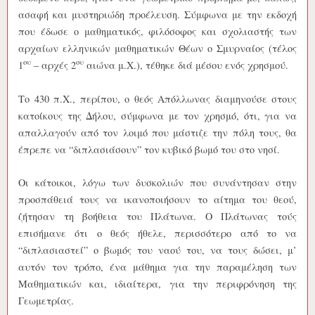
ασαφή και μυστηριώδη προέλευση. Σύμφωνα με την εκδοχή
που έδωσε ο μαθηματικός, φιλόσοφος και σχολιαστής των
αρχαίων ελληνικών μαθηματικών Θέων ο Σμυρναίος (τέλος
ου
ου
1
– αρχές 2
αιώνα μ.Χ.), τέθηκε διά μέσου ενός χρησμού.
Το 430 π.Χ., περίπου, ο θεός Απόλλωνας διαμηνούσε στους
κατοίκους της Δήλου, σύμφωνα με τον χρησμό, ότι, για να
απαλλαγούν από τον λοιμό που μάστιζε την πόλη τους, θα
έπρεπε να “διπλασιάσουν” τον κυβικό βωμό του στο νησί.
Οι κάτοικοι, λόγω των δυσκολιών που συνάντησαν στην
προσπάθειά τους να ικανοποιήσουν το αίτημα του θεού,
ζήτησαν τη βοήθεια του Πλάτωνα. Ο Πλάτωνας τούς
επισήμανε ότι ο θεός ήθελε, περισσότερο από το να
“διπλασιαστεί” ο βωμός του ναού του, να τους δώσει, μ’
αυτόν τον τρόπο, ένα μάθημα για την παραμέληση των
Μαθηματικών και, ιδιαίτερα, για την περιφρόνηση της
Γεωμετρίας.