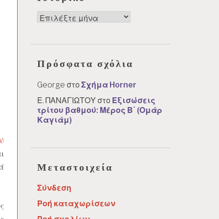
Ιστορικό
Πρόσφατα σχόλια
George
στο
Σχήμα Horner
Ε. ΠΑΝΑΓΙΩΤΟΥ
στο
Εξισώσεις
τρίτου βαθμού: Μέρος Β΄ (Ομάρ
Καγιάμ)
ύ
ι
Μεταστοιχεία
ά
Σύνδεση
Ροή καταχωρίσεων
ς
ς