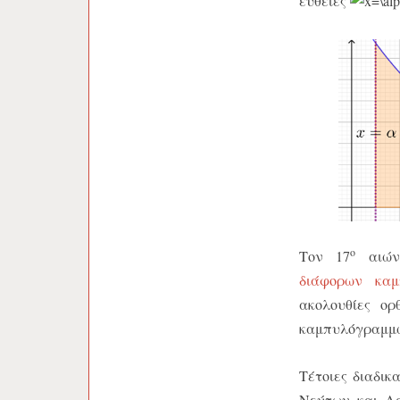
ευθείες
ο
Τον 17
αιώνα
διάφορων καμ
ακολουθίες ορ
καμπυλόγραμμ
Τέτοιες διαδικ
Νεύτων και Λά