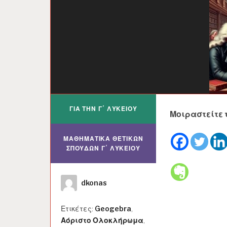
ΓΙΑ ΤΗΝ Γ΄ ΛΥΚΕΊΟΥ
Μοιραστείτε τ
ΜΑΘΗΜΑΤΙΚΆ ΘΕΤΙΚΏΝ
ΣΠΟΥΔΏΝ Γ΄ ΛΥΚΕΊΟΥ
Συγγραφέας
dkonas
Ετικέτες:
Geogebra
,
Αόριστο Ολοκλήρωμα
,