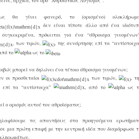
εινε, αρχικά, τον όρο “Αθροιστικός Λογισμός”.
ως θα γίνει φανερό, το (ορισμένο) ολοκλήρωμα
δεν είναι τίποτε άλλο από ένα ιδιότυπ
 συγκεκριμένα, πρόκειται για ένα “άθροισμα γινομένων”
, των τιμών,
, της συνάρτησης επί τα “αντίστοιχα
 από το
ως το
.
ριβώς μπορεί να δηλώνει ένα τέτοιο άθροισμα γινομένων;
υν οι προσθεταίοι
των τιμών,
, τ
ς επί τα “αντίστοιχα”
, από το
ως τ
εί ο ορισμός αυτού του αθροίσματος;
ηλαφίσουμε τις απαντήσεις στα προηγούμενα ερωτήματ
σε μια πρώτη επαφή με την κεντρική ιδέα που διαμόρφωσε τ
οκληρωμάτων.