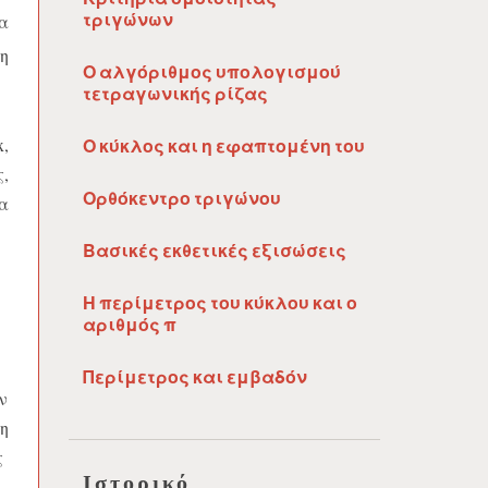
α
τριγώνων
η
Ο αλγόριθμος υπολογισμού
τετραγωνικής ρίζας
,
Ο κύκλος και η εφαπτομένη του
,
Ορθόκεντρο τριγώνου
α
Βασικές εκθετικές εξισώσεις
Η περίμετρος του κύκλου και ο
αριθμός π
Περίμετρος και εμβαδόν
ν
η
ς
Ιστορικό