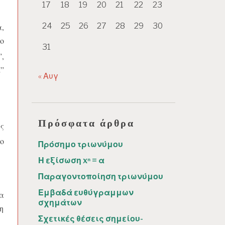
17
18
19
20
21
22
23
24
25
26
27
28
29
30
,
ο
31
,
”
« Αυγ
Πρόσφατα άρθρα
ης
ο
Πρόσημο τριωνύμου
Η εξίσωση xⁿ = α
Παραγοντοποίηση τριωνύμου
Εμβαδά ευθύγραμμων
α
σχημάτων
η
Σχετικές θέσεις σημείου-