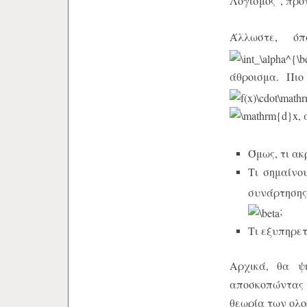
Λογισμός”, πρότ
Άλλωστε, όπ
άθροισμα.
Πιο
,
Όμως, τι ακ
Τι σημαίνο
συνάρτηση
;
Τι εξυπηρετ
Αρχικά, θα ψ
αποσκοπώντας 
θεωρία των ολ