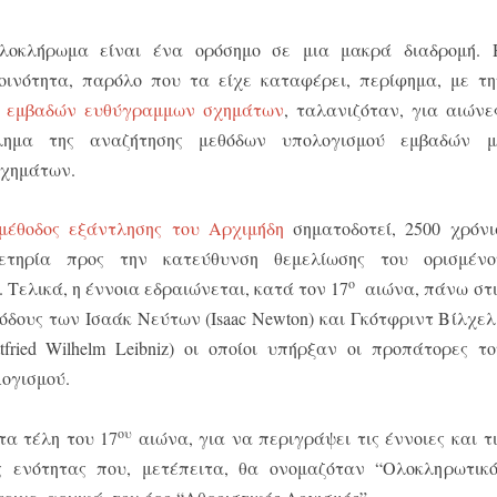
ολοκλήρωμα είναι ένα ορόσημο σε μια μακρά διαδρομή.
κοινότητα, παρόλο που τα είχε καταφέρει, περίφημα, με τη
 εμβαδών ευθύγραμμων σχημάτων
, ταλανιζόταν, για αιώνες
ημα της αναζήτησης μεθόδων υπολογισμού εμβαδών μ
χημάτων.
μέθοδος εξάντλησης του Αρχιμήδη
σηματοδοτεί, 2500 χρόνι
ετηρία προς την κατεύθυνση θεμελίωσης του ορισμένο
ο
 Τελικά, η έννοια εδραιώνεται, κατά τον 17
αιώνα, πάνω στι
όδους των Ισαάκ Νεύτων (Isaac Newton) και Γκότφριντ Βίλχελ
tfried Wilhelm Leibniz) οι οποίοι υπήρξαν οι προπάτορες το
ογισμού.
ου
τα τέλη του 17
αιώνα, για να περιγράψει τις έννοιες και τι
ης ενότητας που, μετέπειτα, θα ονομαζόταν “Ολοκληρωτικό