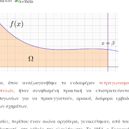
και
.
, όπου αναζωογονήθηκε το ενδιαφέρον
τετραγωνισμο
πυλών
, ήταν συνηθισμένη πρακτική να επιστρατεύοντα
θογωνίων για να προσεγγιστούν, οριακά, διάφορα εμβαδ
ων σχημάτων.
ασίες, περίπου έναν αιώνα αργότερα, γενικεύτηκαν, από του
ιμπνιτζ, στη μέθοδο της ολοκλήρωσης. Το 1854, ο Γερμανό