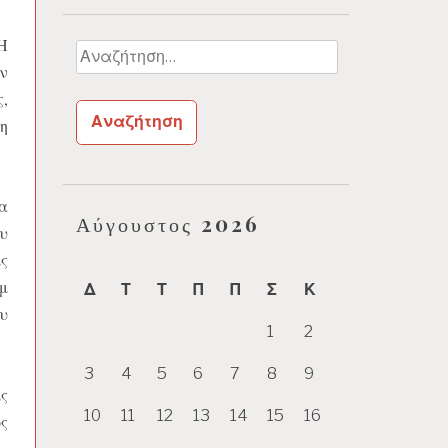
Η
Αναζήτηση
ν
για:
,
η
α
Αύγουστος 2026
υ
ς
μ
Δ
Τ
Τ
Π
Π
Σ
Κ
υ
1
2
3
4
5
6
7
8
9
ς
10
11
12
13
14
15
16
ς