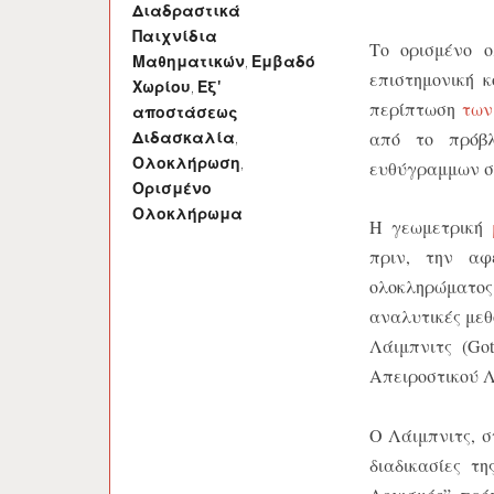
Διαδραστικά
Παιχνίδια
Το ορισμένο 
Μαθηματικών
,
Εμβαδό
επιστημονική 
Χωρίου
,
Εξ'
περίπτωση
των
αποστάσεως
από το πρόβλ
Διδασκαλία
,
Ολοκλήρωση
,
ευθύγραμμων σ
Ορισμένο
Ολοκλήρωμα
Η γεωμετρική
πριν, την αφ
ολοκληρώματος.
αναλυτικές μεθ
Λάιμπνιτς (Got
Απειροστικού Λ
Ο Λάιμπνιτς, σ
διαδικασίες τ