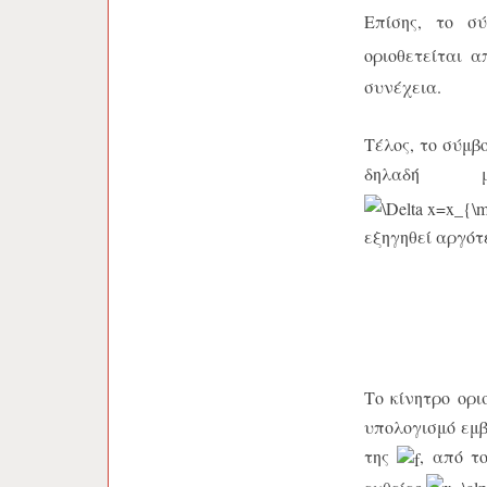
Επίσης, το σ
οριοθετείται 
συνέχεια.
Τέλος, το σύμ
δηλαδή 
εξηγηθεί αργότ
Το κίνητρο ορ
υπολογισμό εμ
της
, από τ