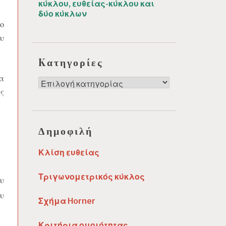
κύκλου, ευθείας-κύκλου και
δύο κύκλων
ο
υ
Kατηγορίες
α
Kατηγορίες
ς
Δημοφιλή
Κλίση ευθείας
Τριγωνομετρικός κύκλος
υ
υ
Σχήμα Horner
Κριτήρια ομοιότητας