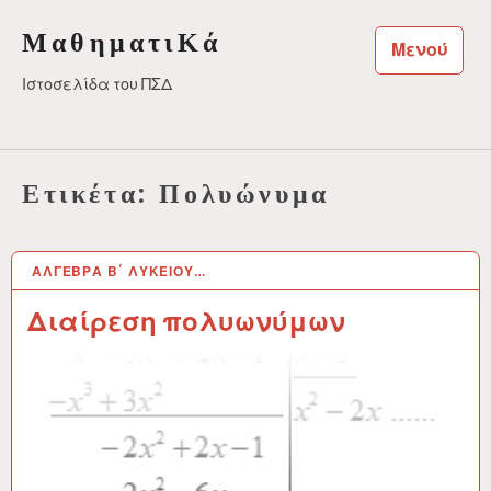
Μεταπηδήστε
ΜαθηματιΚά
στο
Μενού
περιεχόμενο
Ιστοσελίδα του ΠΣΔ
Ετικέτα:
Πολυώνυμα
ΆΛΓΕΒΡΑ Β΄ ΛΥΚΕΊΟΥ…
6 ΜΆΙ 2021
Διαίρεση πολυωνύμων