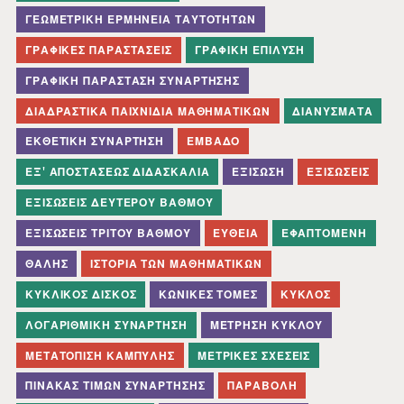
ΓΕΩΜΕΤΡΙΚΉ ΕΡΜΗΝΕΊΑ ΤΑΥΤΟΤΉΤΩΝ
ΓΡΑΦΙΚΈΣ ΠΑΡΑΣΤΆΣΕΙΣ
ΓΡΑΦΙΚΉ ΕΠΊΛΥΣΗ
ΓΡΑΦΙΚΉ ΠΑΡΆΣΤΑΣΗ ΣΥΝΆΡΤΗΣΗΣ
ΔΙΑΔΡΑΣΤΙΚΆ ΠΑΙΧΝΊΔΙΑ ΜΑΘΗΜΑΤΙΚΏΝ
ΔΙΑΝΎΣΜΑΤΑ
ΕΚΘΕΤΙΚΉ ΣΥΝΆΡΤΗΣΗ
ΕΜΒΑΔΌ
ΕΞ' ΑΠΟΣΤΆΣΕΩΣ ΔΙΔΑΣΚΑΛΊΑ
ΕΞΊΣΩΣΗ
ΕΞΙΣΏΣΕΙΣ
ΕΞΙΣΏΣΕΙΣ ΔΕΎΤΕΡΟΥ ΒΑΘΜΟΎ
ΕΞΙΣΏΣΕΙΣ ΤΡΊΤΟΥ ΒΑΘΜΟΎ
ΕΥΘΕΊΑ
ΕΦΑΠΤΟΜΈΝΗ
ΘΑΛΉΣ
ΙΣΤΟΡΊΑ ΤΩΝ ΜΑΘΗΜΑΤΙΚΏΝ
ΚΥΚΛΙΚΌΣ ΔΊΣΚΟΣ
ΚΩΝΙΚΈΣ ΤΟΜΈΣ
ΚΎΚΛΟΣ
ΛΟΓΑΡΙΘΜΙΚΉ ΣΥΝΆΡΤΗΣΗ
ΜΈΤΡΗΣΗ ΚΎΚΛΟΥ
ΜΕΤΑΤΌΠΙΣΗ ΚΑΜΠΎΛΗΣ
ΜΕΤΡΙΚΈΣ ΣΧΈΣΕΙΣ
ΠΊΝΑΚΑΣ ΤΙΜΏΝ ΣΥΝΆΡΤΗΣΗΣ
ΠΑΡΑΒΟΛΉ