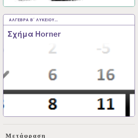
ΆΛΓΕΒΡΑ Β΄ ΛΥΚΕΊΟΥ…
21 ΙΟΎΛ 2017
Σχήμα Horner
Μετάφραση