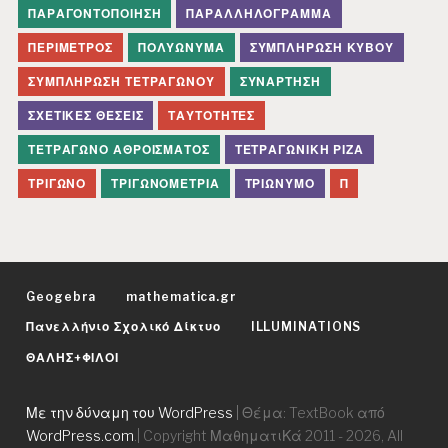
ΠΑΡΑΓΟΝΤΟΠΟΊΗΣΗ
ΠΑΡΑΛΛΗΛΌΓΡΑΜΜΑ
ΠΕΡΊΜΕΤΡΟΣ
ΠΟΛΥΏΝΥΜΑ
ΣΥΜΠΛΉΡΩΣΗ ΚΎΒΟΥ
ΣΥΜΠΛΉΡΩΣΗ ΤΕΤΡΑΓΏΝΟΥ
ΣΥΝΆΡΤΗΣΗ
ΣΧΕΤΙΚΈΣ ΘΈΣΕΙΣ
ΤΑΥΤΌΤΗΤΕΣ
ΤΕΤΡΆΓΩΝΟ ΑΘΡΟΊΣΜΑΤΟΣ
ΤΕΤΡΑΓΩΝΙΚΉ ΡΊΖΑ
ΤΡΊΓΩΝΟ
ΤΡΙΓΩΝΟΜΕΤΡΊΑ
ΤΡΙΏΝΥΜΟ
Π
Geogebra
mathematica.gr
Πανελλήνιο Σχολικό Δίκτυο
ILLUMINATIONS
ΘΑΛΗΣ+ΦΙΛΟΙ
Με την δύναμη του WordPress
|
Θέμα: TextBook από
WordPress.com
.