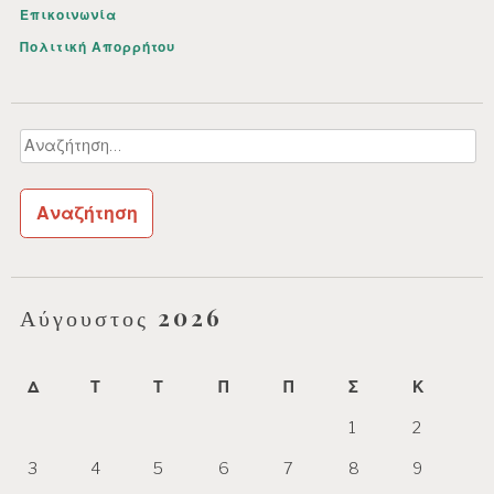
Επικοινωνία
Πολιτική Απορρήτου
Αναζήτηση
για:
Αύγουστος 2026
Δ
Τ
Τ
Π
Π
Σ
Κ
1
2
3
4
5
6
7
8
9