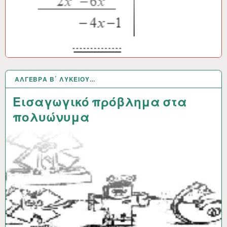
ΆΛΓΕΒΡΑ Β΄ ΛΥΚΕΊΟΥ…
25 ΦΕΒ 2018
Εισαγωγικό πρόβλημα στα
πολυώνυμα