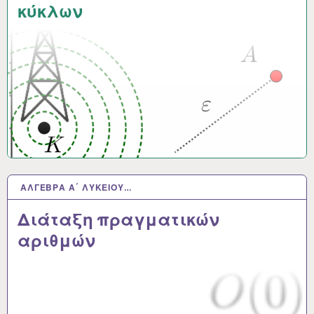
κύκλων
ΆΛΓΕΒΡΑ Α΄ ΛΥΚΕΊΟΥ…
30 ΝΟΈ 2024
Διάταξη πραγματικών
αριθμών