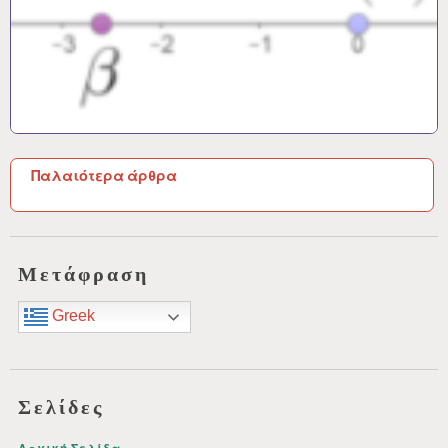
Π
Παλαιότερα άρθρα
λ
ο
ή
Μετάφραση
γ
Greek
η
σ
η
Σελίδες
ά