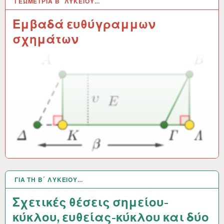
ΓΕΩΜΕΤΡΊΑ Β΄ ΛΥΚΕΊΟΥ…
8 ΙΟΎΛ 2025
Εμβαδά ευθύγραμμων
σχημάτων
ΓΙΑ ΤΗ Β΄ ΛΥΚΕΊΟΥ…
23 ΑΠΡ 2025
Σχετικές θέσεις σημείου-
κύκλου, ευθείας-κύκλου και δύο