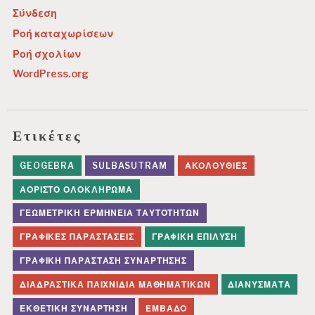
Σύνδεση
Ροή καταχωρίσεων
Ροή σχολίων
WordPress.org
Ετικέτες
GEOGEBRA
SULBASUTRAM
ΑΚΟΛΟΥΘΊΕΣ
ΑΌΡΙΣΤΟ ΟΛΟΚΛΉΡΩΜΑ
ΓΕΩΜΕΤΡΙΚΉ ΕΡΜΗΝΕΊΑ ΤΑΥΤΟΤΉΤΩΝ
ΓΡΑΦΙΚΈΣ ΠΑΡΑΣΤΆΣΕΙΣ
ΓΡΑΦΙΚΉ ΕΠΊΛΥΣΗ
ΓΡΑΦΙΚΉ ΠΑΡΆΣΤΑΣΗ ΣΥΝΆΡΤΗΣΗΣ
ΔΙΑΔΡΑΣΤΙΚΆ ΠΑΙΧΝΊΔΙΑ ΜΑΘΗΜΑΤΙΚΏΝ
ΔΙΑΝΎΣΜΑΤΑ
ΕΚΘΕΤΙΚΉ ΣΥΝΆΡΤΗΣΗ
ΕΜΒΑΔΌ