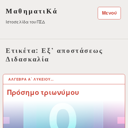
Μεταπηδήστε
ΜαθηματιΚά
στο
Μενού
περιεχόμενο
Ιστοσελίδα του ΠΣΔ
Ετικέτα:
Εξ’ αποστάσεως
Διδασκαλία
ΆΛΓΕΒΡΑ Α΄ ΛΥΚΕΊΟΥ…
24 ΑΥΓ 2025
Πρόσημο τριωνύμου