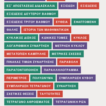
ΕΞ' ΑΠΟΣΤΆΣΕΩΣ ΔΙΔΑΣΚΑΛΊΑ
ΕΞΊΣΩΣΗ
ΕΞΙΣΏΣΕΙΣ
ΕΞΙΣΏΣΕΙΣ ΔΕΎΤΕΡΟΥ ΒΑΘΜΟΎ
ΕΞΙΣΏΣΕΙΣ ΤΡΊΤΟΥ ΒΑΘΜΟΎ
ΕΥΘΕΊΑ
ΕΦΑΠΤΟΜΈΝΗ
ΘΑΛΉΣ
ΙΣΤΟΡΊΑ ΤΩΝ ΜΑΘΗΜΑΤΙΚΏΝ
ΚΥΚΛΙΚΌΣ ΔΊΣΚΟΣ
ΚΩΝΙΚΈΣ ΤΟΜΈΣ
ΚΎΚΛΟΣ
ΛΟΓΑΡΙΘΜΙΚΉ ΣΥΝΆΡΤΗΣΗ
ΜΈΤΡΗΣΗ ΚΎΚΛΟΥ
ΜΕΤΑΤΌΠΙΣΗ ΚΑΜΠΎΛΗΣ
ΜΕΤΡΙΚΈΣ ΣΧΈΣΕΙΣ
ΠΊΝΑΚΑΣ ΤΙΜΏΝ ΣΥΝΆΡΤΗΣΗΣ
ΠΑΡΑΒΟΛΉ
ΠΑΡΑΓΟΝΤΟΠΟΊΗΣΗ
ΠΑΡΑΛΛΗΛΌΓΡΑΜΜΑ
ΠΕΡΊΜΕΤΡΟΣ
ΠΟΛΥΏΝΥΜΑ
ΣΥΜΠΛΉΡΩΣΗ ΚΎΒΟΥ
ΣΥΜΠΛΉΡΩΣΗ ΤΕΤΡΑΓΏΝΟΥ
ΣΥΝΆΡΤΗΣΗ
ΣΧΕΤΙΚΈΣ ΘΈΣΕΙΣ
ΤΑΥΤΌΤΗΤΕΣ
ΤΕΤΡΆΓΩΝΟ ΑΘΡΟΊΣΜΑΤΟΣ
ΤΕΤΡΑΓΩΝΙΚΉ ΡΊΖΑ