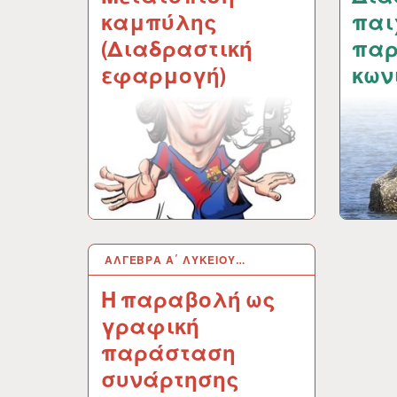
καμπύλης
παι
(Διαδραστική
παρ
εφαρμογή)
κων
ΆΛΓΕΒΡΑ Α΄ ΛΥΚΕΊΟΥ…
17 ΜΆΙ 2014
Η παραβολή ως
γραφική
παράσταση
συνάρτησης