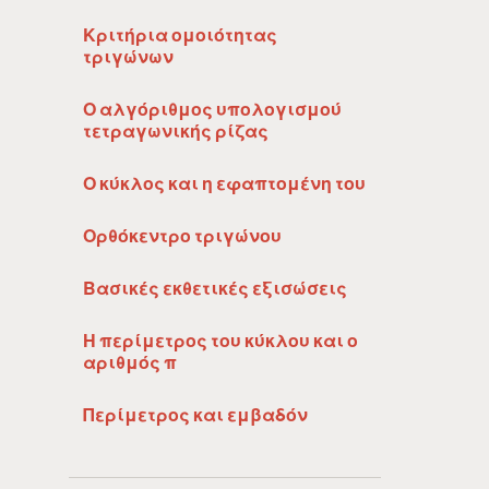
Κριτήρια ομοιότητας
τριγώνων
Ο αλγόριθμος υπολογισμού
τετραγωνικής ρίζας
Ο κύκλος και η εφαπτομένη του
Ορθόκεντρο τριγώνου
Βασικές εκθετικές εξισώσεις
Η περίμετρος του κύκλου και ο
αριθμός π
Περίμετρος και εμβαδόν