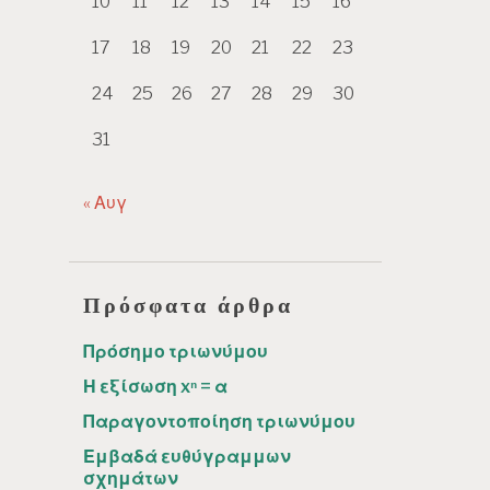
10
11
12
13
14
15
16
17
18
19
20
21
22
23
24
25
26
27
28
29
30
31
« Αυγ
Πρόσφατα άρθρα
Πρόσημο τριωνύμου
Η εξίσωση xⁿ = α
Παραγοντοποίηση τριωνύμου
Εμβαδά ευθύγραμμων
σχημάτων