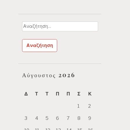
Αναζήτηση
για:
Αύγουστος 2026
Δ
Τ
Τ
Π
Π
Σ
Κ
1
2
3
4
5
6
7
8
9