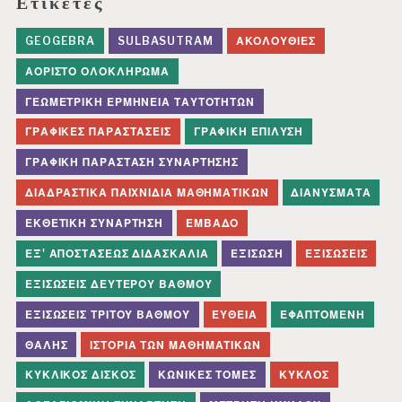
Ετικέτες
GEOGEBRA
SULBASUTRAM
ΑΚΟΛΟΥΘΊΕΣ
ΑΌΡΙΣΤΟ ΟΛΟΚΛΉΡΩΜΑ
ΓΕΩΜΕΤΡΙΚΉ ΕΡΜΗΝΕΊΑ ΤΑΥΤΟΤΉΤΩΝ
ΓΡΑΦΙΚΈΣ ΠΑΡΑΣΤΆΣΕΙΣ
ΓΡΑΦΙΚΉ ΕΠΊΛΥΣΗ
ΓΡΑΦΙΚΉ ΠΑΡΆΣΤΑΣΗ ΣΥΝΆΡΤΗΣΗΣ
ΔΙΑΔΡΑΣΤΙΚΆ ΠΑΙΧΝΊΔΙΑ ΜΑΘΗΜΑΤΙΚΏΝ
ΔΙΑΝΎΣΜΑΤΑ
ΕΚΘΕΤΙΚΉ ΣΥΝΆΡΤΗΣΗ
ΕΜΒΑΔΌ
ΕΞ' ΑΠΟΣΤΆΣΕΩΣ ΔΙΔΑΣΚΑΛΊΑ
ΕΞΊΣΩΣΗ
ΕΞΙΣΏΣΕΙΣ
ΕΞΙΣΏΣΕΙΣ ΔΕΎΤΕΡΟΥ ΒΑΘΜΟΎ
ΕΞΙΣΏΣΕΙΣ ΤΡΊΤΟΥ ΒΑΘΜΟΎ
ΕΥΘΕΊΑ
ΕΦΑΠΤΟΜΈΝΗ
ΘΑΛΉΣ
ΙΣΤΟΡΊΑ ΤΩΝ ΜΑΘΗΜΑΤΙΚΏΝ
ΚΥΚΛΙΚΌΣ ΔΊΣΚΟΣ
ΚΩΝΙΚΈΣ ΤΟΜΈΣ
ΚΎΚΛΟΣ