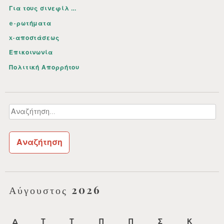
Για τους σινεφίλ …
e-ρωτήματα
x-αποστάσεως
Επικοινωνία
Πολιτική Απορρήτου
Αναζήτηση
για:
Αύγουστος 2026
Δ
Τ
Τ
Π
Π
Σ
Κ