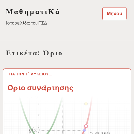
Μεταπηδήστε
ΜαθηματιΚά
στο
Μενού
περιεχόμενο
Ιστοσελίδα του ΠΣΔ
Ετικέτα:
Όριο
ΓΙΑ ΤΗΝ Γ΄ ΛΥΚΕΊΟΥ…
27 ΑΥΓ 2019
Όριο συνάρτησης