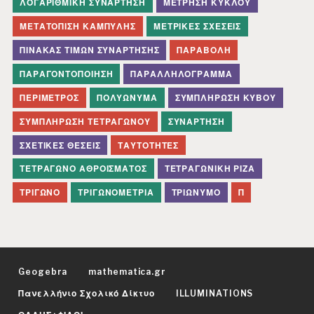
ΛΟΓΑΡΙΘΜΙΚΉ ΣΥΝΆΡΤΗΣΗ
ΜΈΤΡΗΣΗ ΚΎΚΛΟΥ
ΜΕΤΑΤΌΠΙΣΗ ΚΑΜΠΎΛΗΣ
ΜΕΤΡΙΚΈΣ ΣΧΈΣΕΙΣ
ΠΊΝΑΚΑΣ ΤΙΜΏΝ ΣΥΝΆΡΤΗΣΗΣ
ΠΑΡΑΒΟΛΉ
ΠΑΡΑΓΟΝΤΟΠΟΊΗΣΗ
ΠΑΡΑΛΛΗΛΌΓΡΑΜΜΑ
ΠΕΡΊΜΕΤΡΟΣ
ΠΟΛΥΏΝΥΜΑ
ΣΥΜΠΛΉΡΩΣΗ ΚΎΒΟΥ
ΣΥΜΠΛΉΡΩΣΗ ΤΕΤΡΑΓΏΝΟΥ
ΣΥΝΆΡΤΗΣΗ
ΣΧΕΤΙΚΈΣ ΘΈΣΕΙΣ
ΤΑΥΤΌΤΗΤΕΣ
ΤΕΤΡΆΓΩΝΟ ΑΘΡΟΊΣΜΑΤΟΣ
ΤΕΤΡΑΓΩΝΙΚΉ ΡΊΖΑ
ΤΡΊΓΩΝΟ
ΤΡΙΓΩΝΟΜΕΤΡΊΑ
ΤΡΙΏΝΥΜΟ
Π
Geogebra
mathematica.gr
Πανελλήνιο Σχολικό Δίκτυο
ILLUMINATIONS