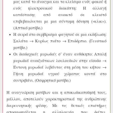
μας κατά το άνοιγμα και το κλείσιμο ενός φακού ή
ενός ηλεκτρονικού διακόπτη: Η αλλαγή
κατάστασης από ανοικτό σε κλειστό
επιβεβαιώνεται με μια σύντομη δόνηση («κλικ»).
(Απτικό μοτίβο.)
Η σειρά στο σερβίρισμα φαγητού σε μια εκδήλωση:
Σαλάτα → Κυρίως πιάτο → Επιδόρπιο. (Γευστικό
μοτίβο.)
Οι διαδοχικές μυρωδιές σ’ έναν ανθόκηπο: Απαλή
μυρωδιά ανοιξιάτικων λουλουδιών στην είσοδο →
Έντονη μυρωδιά λεβάντας στη μέση του κήπου →
Γήινη μυρωδιά υγρού χώματος κοντά στο
σιντριβάνι. (Οσφρητικό μοτίβο.)
Η αναγνώριση μοτίβων και η αποκωδικοποίησή τους,
μάλλον, αποτελούν χαρακτηριστικά της ανθρώπινης
διερευνητικής φύσης. Με τις θετικές επιστήμες
αποσαφηνίζεται η αλληλουχία που διέπει,