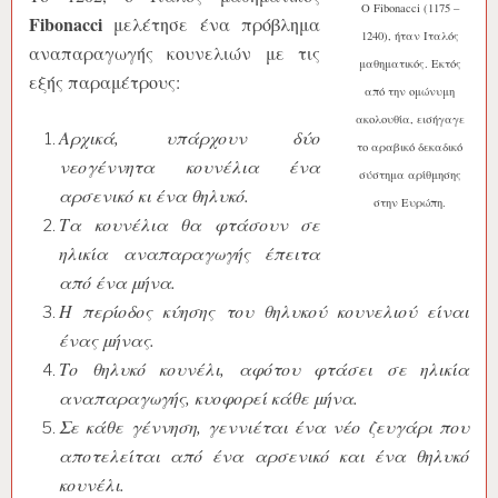
Ο Fibonacci (1175 –
Fibonacci
μελέτησε ένα πρόβλημα
1240), ήταν Ιταλός
αναπαραγωγής κουνελιών με τις
μαθηματικός. Εκτός
εξής παραμέτρους:
από την ομώνυμη
ακολουθία, εισήγαγε
Αρχικά, υπάρχουν δύο
το αραβικό δεκαδικό
νεογέννητα κουνέλια ένα
σύστημα αρίθμησης
αρσενικό κι ένα θηλυκό.
στην Ευρώπη.
Τα κουνέλια θα φτάσουν σε
ηλικία αναπαραγωγής έπειτα
από ένα μήνα.
Η περίοδος κύησης του θηλυκού κουνελιού είναι
ένας μήνας.
Το θηλυκό κουνέλι, αφότου φτάσει σε ηλικία
αναπαραγωγής, κυοφορεί κάθε μήνα.
Σε κάθε γέννηση, γεννιέται ένα νέο ζευγάρι που
αποτελείται από ένα αρσενικό και ένα θηλυκό
κουνέλι.